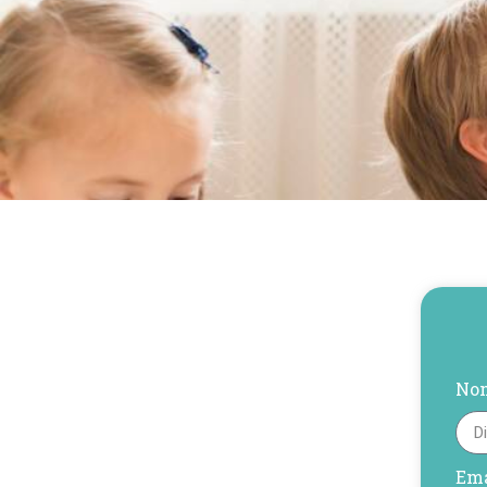
No
Ema