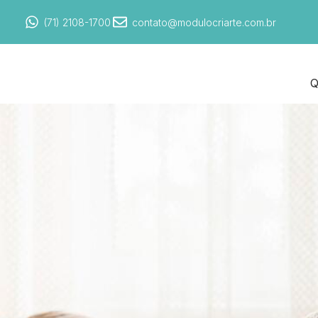
(71) 2108-1700
contato@modulocriarte.com.br
Q