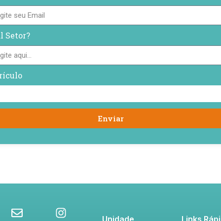
l Setor?
rículo
Enviar
Unidade
Links Ráp