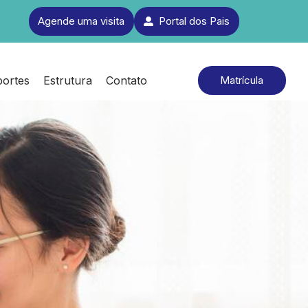
Agende uma visita
Portal dos Pais
portes
Estrutura
Contato
Matrícula