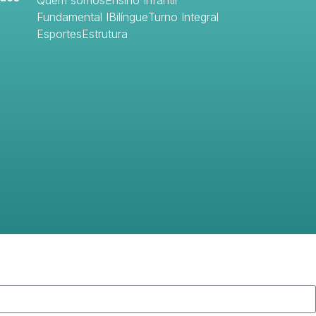
Quem somos
Ensino Infantil
Fundamental I
Bilíngue
Turno Integral
Esportes
Estrutura