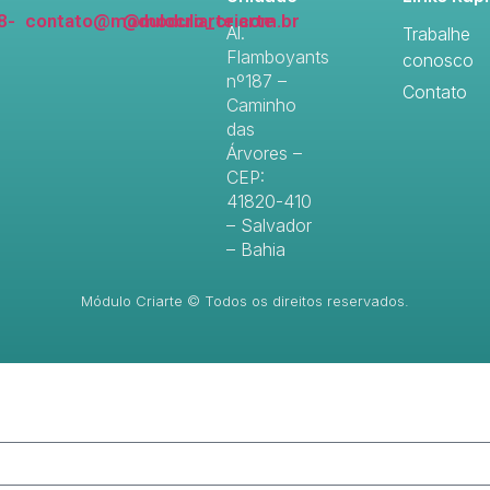
8-
contato@modulocriarte.com.br
@modulo_criarte
Al.
Trabalhe
Flamboyants
conosco
nº187 –
Contato
Caminho
das
Árvores –
CEP:
41820-410
– Salvador
– Bahia
Módulo Criarte © Todos os direitos reservados.